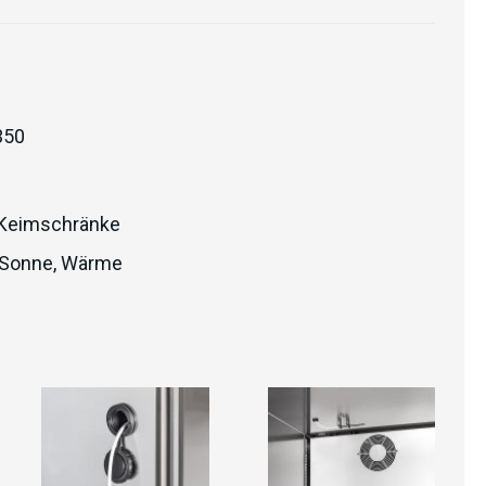
350
Keimschränke
/Sonne
,
Wärme