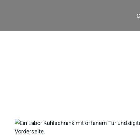
C
GES-P350