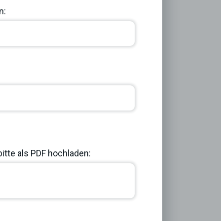
n:
bitte als PDF hochladen:
Next