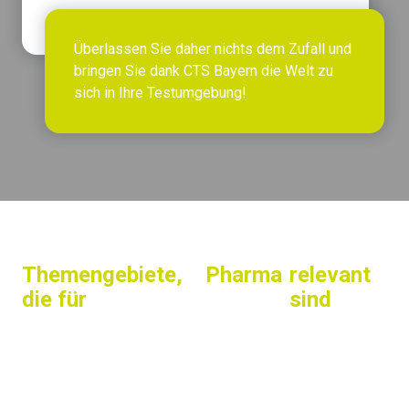
Überlassen Sie daher nichts dem Zufall und
bringen Sie dank CTS Bayern die Welt zu
sich in Ihre Testumgebung!
Themengebiete,
Pharma
relevant
die für
sind
Licht/Sonne
Temperatur
Pharma