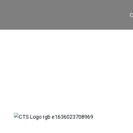
C
SW UL