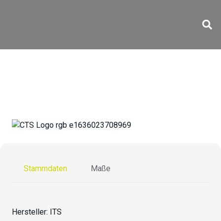
SWK 125/100/75
Stammdaten
Maße
Hersteller:
ITS