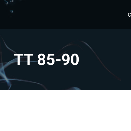
C
TT 85-90