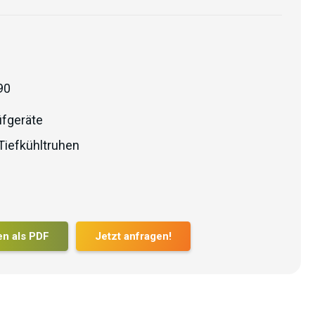
90
fgeräte
Tiefkühltruhen
en als PDF
Jetzt anfragen!