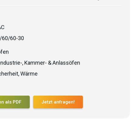
AC
/60/60-30
öfen
Industrie-, Kammer- & Anlassöfen
herheit
,
Wärme
en als PDF
Jetzt anfragen!