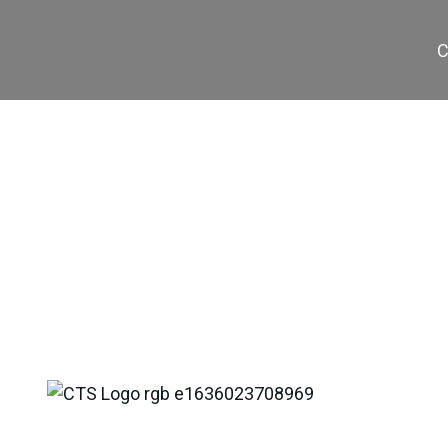
C
CV-40 / 400-5