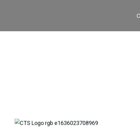
C
CV-70 / 400-5