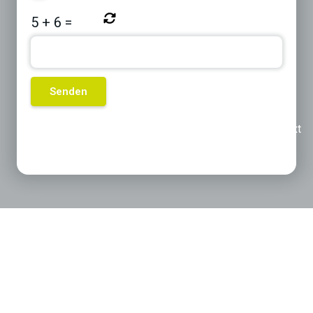
5
+
6
=
Previous
Next
Produktkategorien die für Sie