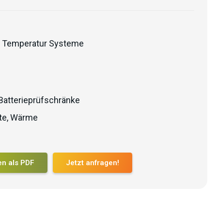
 Temperatur Systeme
Batterieprüfschränke
te
,
Wärme
en als PDF
Jetzt anfragen!