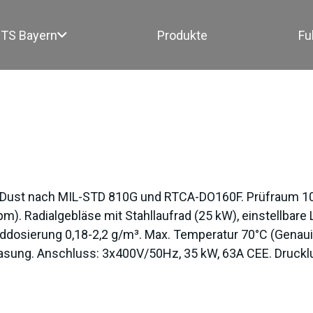
TS Bayern
Produkte
Fu
/100
 Dust nach MIL-STD 810G und RTCA-DO160F. Prüfraum 
m). Radialgebläse mit Stahllaufrad (25 kW), einstellbare
ddosierung 0,18-2,2 g/m³. Max. Temperatur 70°C (Genaui
lasung. Anschluss: 3x400V/50Hz, 35 kW, 63A CEE. Druckluf