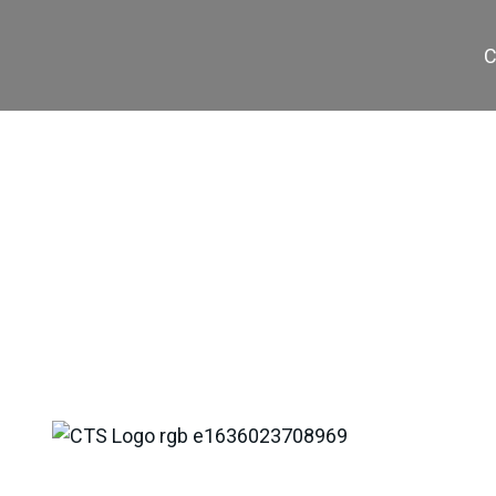
C
SRA 1200