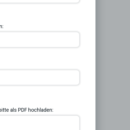
Next
n:
bitte als PDF hochladen: