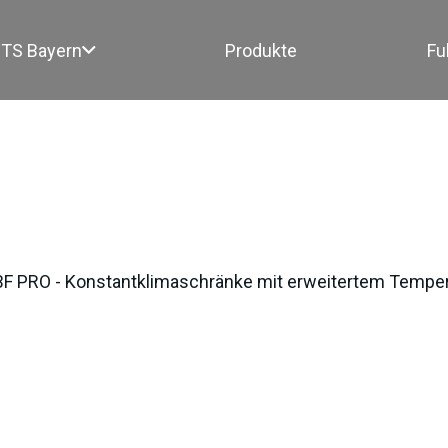
TS Bayern
Produkte
Fu
0V
F PRO - Konstantklimaschränke mit erweitertem Tempera