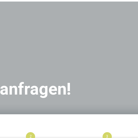
 anfragen!
2
3