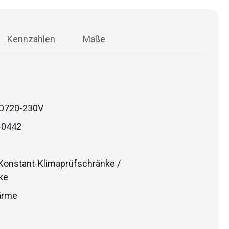
Kennzahlen
Maße
O720-230V
-0442
Konstant-Klimaprüfschränke /
ke
rme