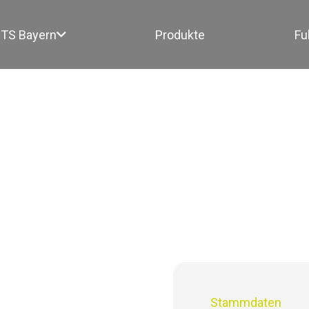
TS Bayern
Produkte
Fu
0
Stammdaten