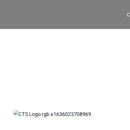
C
T-40/50 Ex