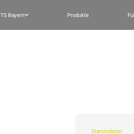
TS Bayern
Produkte
Fu
5
Stammdaten